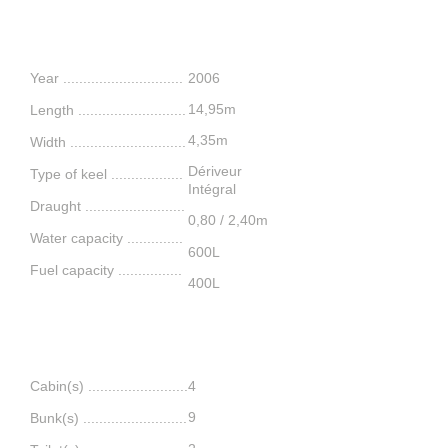
Features
Year ..............................
2006
14,95m
L
ength ........
..........
.........
4,35m
Width .............................
Dériveur
Type of keel ..................
Intégral
Draught .........................
0,80 / 2,40m
Water capacity ...
...........
600L
Fuel capacity ...............
.
400L
Comfort
Cabin(s) .........................
4
9
Bunk(s) ..........................