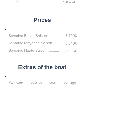
Litterie.........................................
40€/cab
Prices
Semaine Basse Saison..................
3 190€
Semaine Moyenne Saison.............
3 640€
Semaine Haute Saison..................
3 995€
Extras of the boat
Panneaux solaires pour recharge
automatique
Propulseur d'étrave pour les manoeuvres
Un solent pour le confort sous voile