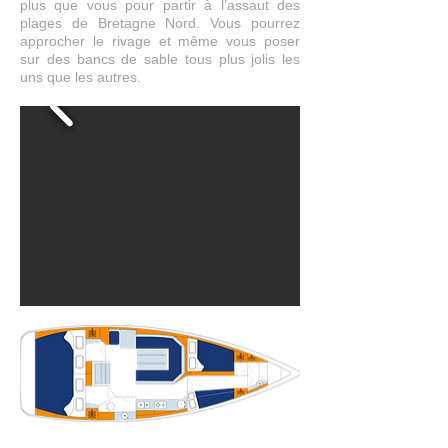
plus que vous pour partir à l’assaut des
plages de Bretagne Nord. Vous pourrez
approcher le rivage et même vous poser
sur des bancs de sable tous plus jolis les
uns que les autres.