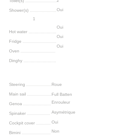
2
Toilet(s) ..........................
Oui
Shower(s) ......................
1
Oui
Hot water .......................
Oui
Fridge ............................
Oui
Oven .............................
Dinghy ...........................
Navigation
Steering .....................
Roue
Main sail .
...................
Full Batten
Enrouleur
Genoa .
......................
Asymétrique
Spinaker ..............
.....
Oui
Cockpit cover ............
Non
Bimini ........................