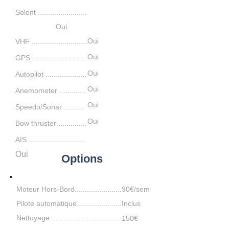
Solent ........................
Oui
Oui
VHF ...........................
Oui
GPS ..........................
Oui
Autopilot ....................
Oui
Anemometer .............
Oui
S
peedo/Sonar ....
...
...
Oui
Bow thruster
.............
AIS ............................
Oui
Options
Moteur Hors-Bord.......................
90€/sem
Pilote automatique......................
Inclus
Nettoyage...................................
150€