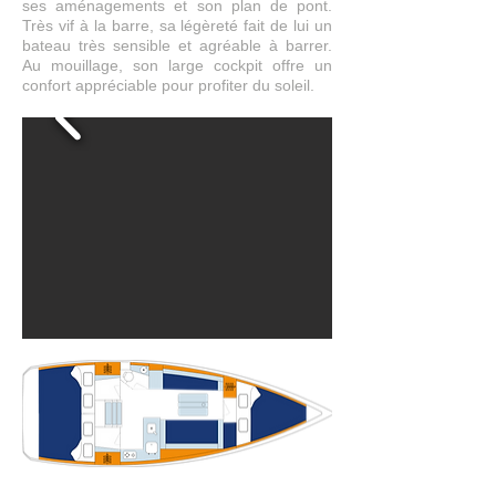
ses aménagements et son plan de pont.
Très vif à la barre, sa légèreté fait de lui un
bateau très sensible et agréable à barrer.
Au mouillage, son large cockpit offre un
confort appréciable pour profiter du soleil.