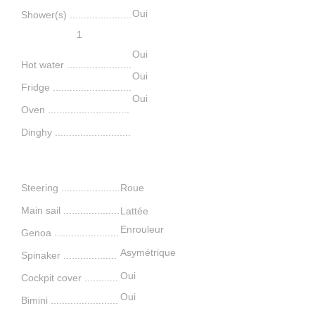
Oui
Shower(s) ......................
1
Oui
Hot water .......................
Oui
Fridge ............................
Oui
Oven .............................
Dinghy ...........................
Navigation
Steering .....................
Roue
Main sail .
...................
Lattée
Enrouleur
Genoa .
......................
Asymétrique
Spinaker ..............
.....
Oui
Cockpit cover ............
Oui
Bimini ........................