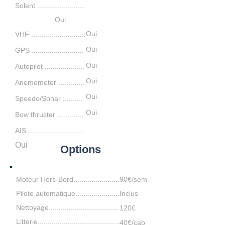
Solent ........................
Oui
Oui
VHF ...........................
Oui
GPS ..........................
Oui
Autopilot ....................
Oui
Anemometer .............
Oui
S
peedo/Sonar ....
...
...
Oui
Bow thruster
.............
AIS ............................
Oui
Options
Moteur Hors-Bord.......................
90€/sem
Pilote automatique......................
Inclus
Nettoyage...................................
120€
Litterie.........................................
40€/cab