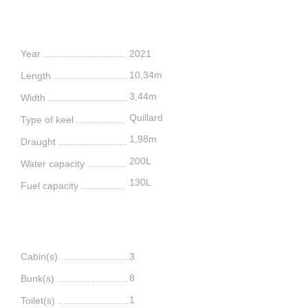
Features
Year ..............................
2021
10,34m
L
ength ........
..........
.........
3,44m
Width .............................
Quillard
Type of keel ..................
1,98m
Draught .........................
200L
Water capacity ...
...........
130L
Fuel capacity ...............
.
Comfort
Cabin(s) .........................
3
8
Bunk(s) ..........................
1
Toilet(s) ..........................