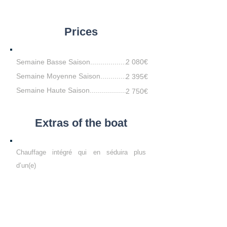
Prices
Semaine Basse Saison..................
2 080€
Semaine Moyenne Saison.............
2 395€
Semaine Haute Saison..................
2 750€
Extras of the boat
Chauffage intégré qui en séduira plus
d’un(e)
Panneaux solaires pour une autonomie
totale
Propulseur d’étrave