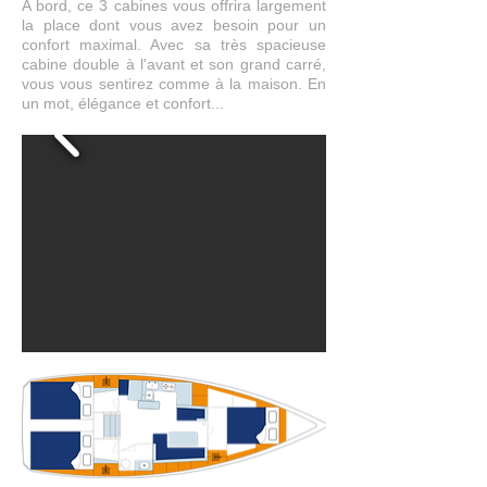
A bord, ce 3 cabines vous offrira largement
la place dont vous avez besoin pour un
confort maximal. Avec sa très spacieuse
cabine double à l'avant et son grand carré,
vous vous sentirez comme à la maison. En
un mot, élégance et confort...