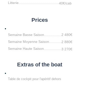
Litterie.........................................
40€/cab
Prices
Semaine Basse Saison..................
2 480€
Semaine Moyenne Saison.............
2 880€
Semaine Haute Saison..................
3 270€
Extras of the boat
Table de cockpit pour l'apéritif dehors
AIS émeteur et récepteur pour votre
sécurité
GPS lecteur de carte dans le cockpit