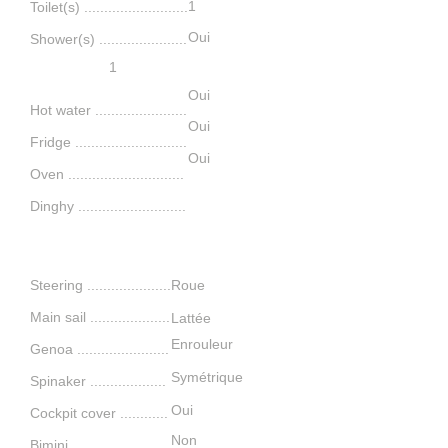
1
Toilet(s) ..........................
Oui
Shower(s) ......................
1
Oui
Hot water .......................
Oui
Fridge ............................
Oui
Oven .............................
Dinghy ...........................
Navigation
Steering .....................
Roue
Main sail .
...................
Lattée
Enrouleur
Genoa .
......................
Symétrique
Spinaker ..............
.....
Oui
Cockpit cover ............
Non
Bimini ........................