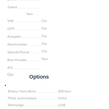
Solent ........................
Non
Oui
VHF ...........................
Oui
GPS ..........................
Oui
Autopilot ....................
Oui
Anemometer .............
Oui
S
peedo/Sonar ....
...
...
Non
Bow thruster
.............
AIS ............................
Oui
Options
Moteur Hors-Bord.......................
90€/sem
Pilote automatique......................
Inclus
Nettoyage...................................
120€