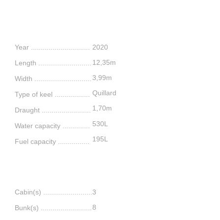
Features
Year ..............................
2020
12,35m
L
ength ........
..........
.........
3,99m
Width .............................
Quillard
Type of keel ..................
1,70m
Draught .........................
530L
Water capacity ...
...........
195L
Fuel capacity ...............
.
Comfort
Cabin(s) .........................
3
8
Bunk(s) ..........................