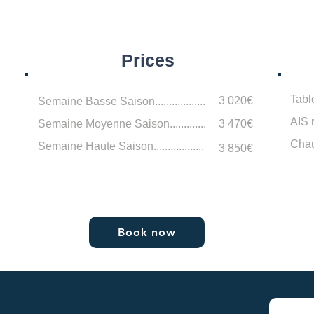
Prices
Table
3 020€
Semaine Basse Saison..................
AIS 
Semaine Moyenne Saison.............
3 470€
Chau
Semaine Haute Saison..................
3 850€
Book now