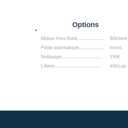
Options
Moteur Hors-Bord.......................
90€/sem
Pilote automatique......................
Inclus
Nettoyage...................................
150€
Litterie.........................................
40€/cab