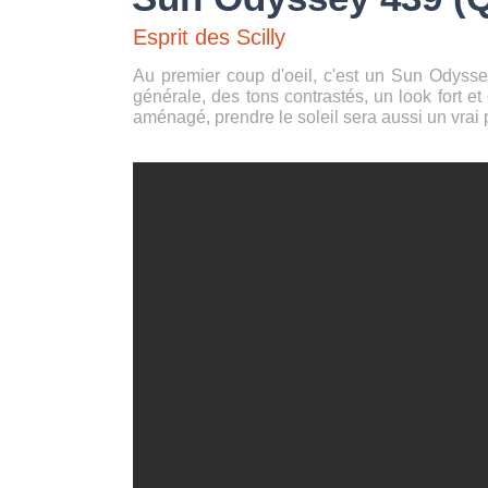
Esprit des Scilly
Au premier coup d'oeil, c'est un Sun Odysse
générale, des tons contrastés, un look fort et
aménagé, prendre le soleil sera aussi un vrai pl