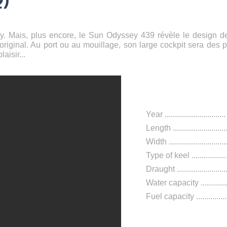
y. Mais, plus encore, le Sun Odyssey 439 révèle le design d
 original. Au port ou au mouillage, son large cockpit sera des p
aisir...
Features
Year ..............................
L
ength ........
..........
........
Width ............................
Type of keel .................
Draught ........................
Water capacity ...
..........
Fuel capacity ...............
Comfort