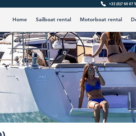
+33 (0)7 60 07 
Home
Sailboat rental
Motorboat rental
De
Q)