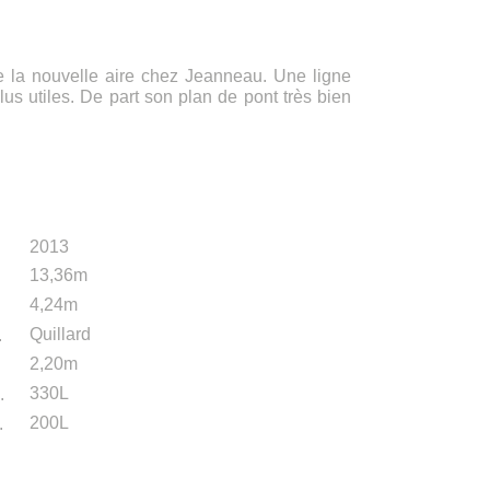
e la nouvelle aire chez Jeanneau. Une ligne
lus utiles. De part son plan de pont très bien
2013
13,36m
.
4,24m
.
Quillard
.
2,20m
.
330L
.
200L
.