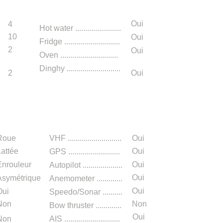
Oui
4
Hot water .......................
10
Oui
Fridge ............................
2
Oui
Oven .............................
Dinghy ...........................
2
Oui
n
Roue
VHF ...........................
Oui
Lattée
Oui
GPS ..........................
Enrouleur
Oui
Autopilot ....................
Oui
Asymétrique
Anemometer .............
Oui
Oui
S
peedo/Sonar ....
...
...
Non
Non
Bow thruster
.............
Oui
Non
AIS ............................