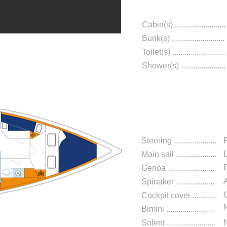
Cabin(s) .........................
Bunk(s) ..........................
Toilet(s) ..........................
Shower(s) ......................
Navigatio
Steering .....................
Main sail .
...................
Genoa .
......................
Spinaker ..............
.....
Cockpit cover ............
Bimini ........................
Solent ........................