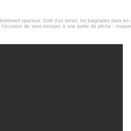
réellement spacieux. Doté d'un bimini, les baignades dans le
i l'occasion de vous essayez à une partie de pêche : maque