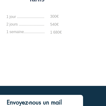
300€
1 jour .............................
2 jours ...........................
540€
1 semaine......................
1 680€
Envoyez-nous un mail