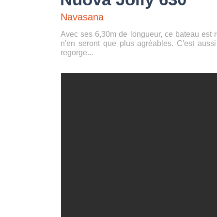
Navasana
Avec ses 6,30m de longueur, ce bateau est 
n'en seront que plus agréables. C'est auss
regorge...