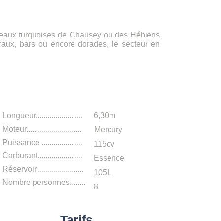
s eaux turquoises de Chausey ou des Hébiens
raux, bars ou encore dorades, le secteur en
Caractéristiques
L
ongueur.....
..........
.........
6,30m
Moteur............................
Mercury
Puissance .....................
115cv
Carburant.......................
Essence
Réservoir........................
105L
Nombre personnes........
8
Tarifs