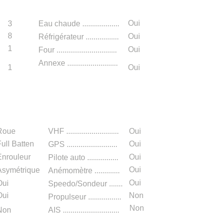
Oui
3
Eau chaude ...................
8
Oui
Réfrigérateur .................
1
Oui
Four ...............................
Annexe ..........................
1
Oui
n
Roue
VHF ...........................
Oui
ull Batten
Oui
GPS ..........................
Enrouleur
Oui
Pilote auto ................
Oui
Asymétrique
Anémomètre .............
Oui
Oui
S
peedo/Sondeur .......
Oui
Non
Propulseur .
................
​
Non
Non
AIS .............................