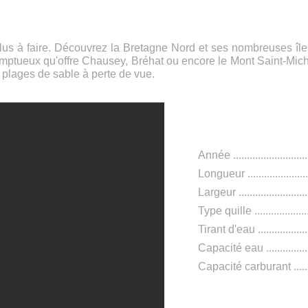
 plus à faire. Découvrez la Bretagne Nord et ses nombreuses île
ptueux qu'offre Chausey, Bréhat ou encore le Mont Saint-Michel
es plages de sable à perte de vue.
Caractéris
Année ...........................
L
ongueur ....
..........
........
Largeur .........................
Type quil
le ...................
Tirant d'eau ..................
Capacité eau ...............
Capacité carburant .....
Confort