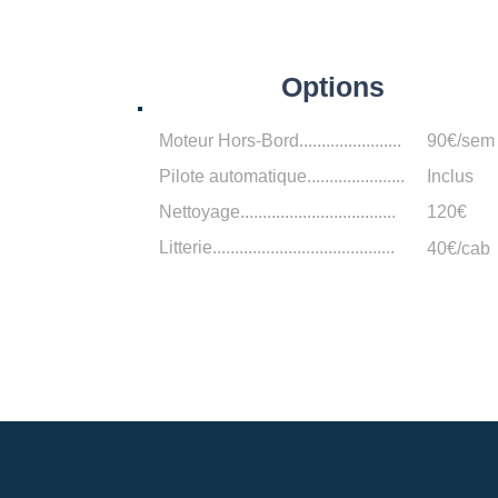
Options
Moteur Hors-Bord.......................
90€/sem
Pilote automatique......................
Inclus
Nettoyage...................................
120€
Litterie.........................................
40€/cab