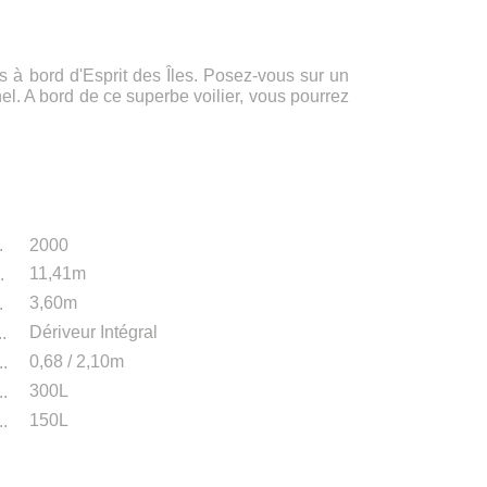
s à bord d'Esprit des Îles. Posez-vous sur un
. A bord de ce superbe voilier, vous pourrez
tiques
.
2000
11,41m
.
3,60m
.
Dériveur Intégral
..
0,68 / 2,10m
..
300L
..
150L
.
.