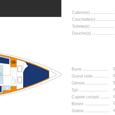
Cabine(s) .......................
Couchette(s) ..................
Toilette(s) .......................
Douche(s) ......................
Navigatio
Barre .........................
F
Grand voile .
..............
Génois .
.....................
Spi .......................
.....
Capote cockpit ..........
​
Bimini ........................
​
Solent ........................