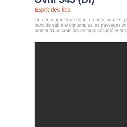
Esprit des Îles
Un dériveur intégral dont la réputation n'est
banc de sable et contemplez les paysages som
profiter d'une croisière en toute sécurité et d