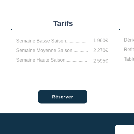
Tarifs
Déri
1 960€
Semaine Basse Saison..................
Refi
Semaine Moyenne Saison.............
2 270€
Tabl
Semaine Haute Saison..................
2 595€
Réserver