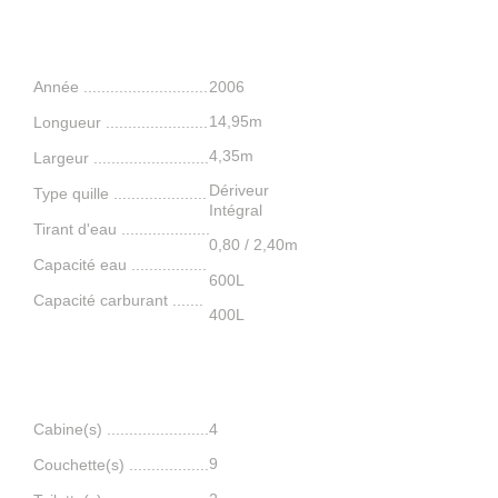
Caractéristiques
Année ............................
2006
14,95m
L
ongueur ....
..........
.........
4,35m
Largeur ..........................
Dériveur
Type quil
le .....................
Intégral
Tirant d'eau ....................
0,80 / 2,40m
Capacité eau .................
600L
Capacité carburant ......
.
400L
Confort
Cabine(s) .......................
4
9
Couchette(s) ..................