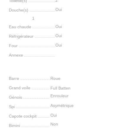
2
Toilette(s) .......................
Oui
Douche(s) ......................
1
Oui
Eau chaude ...................
Oui
Réfrigérateur .................
Oui
Four ...............................
Annexe ..........................
Navigation
Barre .........................
Roue
Grand voile .
..............
Full Batten
Enrouleur
Génois .
.....................
Asymétrique
Spi .......................
.....
Oui
Capote cockpit ..........
​
Non
Bimini ........................
​