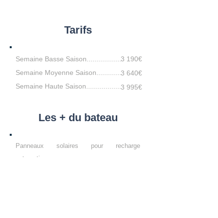
Tarifs
Semaine Basse Saison..................
3 190€
Semaine Moyenne Saison.............
3 640€
Semaine Haute Saison..................
3 995€
Les + du bateau
Panneaux solaires pour recharge
automatique
Propulseur d'étrave pour les manoeuvres
Un solent pour le confort sous voile
Réserver