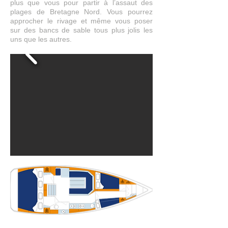
plus que vous pour partir à l’assaut des
plages de Bretagne Nord. Vous pourrez
approcher le rivage et même vous poser
sur des bancs de sable tous plus jolis les
uns que les autres.