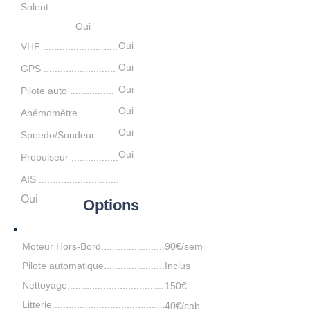
Solent ........................
Oui
Oui
VHF ...........................
Oui
GPS ..........................
Oui
Pilote auto ................
Oui
Anémomètre .............
Oui
S
peedo/Sondeur .......
Oui
Propulseur .
................
​
AIS .............................
Oui
Options
Moteur Hors-Bord.......................
90€/sem
Pilote automatique......................
Inclus
Nettoyage...................................
150€
Litterie.........................................
40€/cab